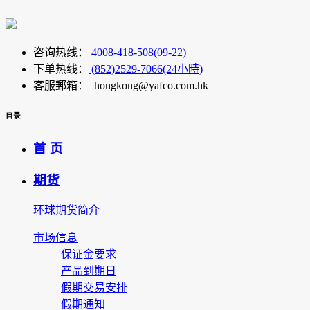
咨询热线：
4008-418-508(09-22)
下单热线：
(852)2529-7066(24小時)
客服郵箱： hongkong@yafco.com.hk
目录
首 页
期货
环球期货简介
市场信息
保证金要求
产品到期日
假期交易安排
假期通知