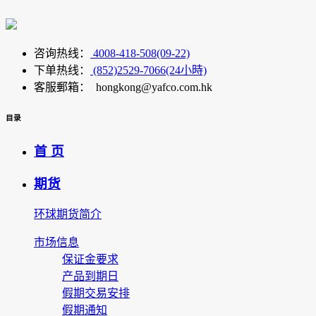
咨询热线：
4008-418-508(09-22)
下单热线：
(852)2529-7066(24小時)
客服郵箱： hongkong@yafco.com.hk
目录
首 页
期货
环球期货简介
市场信息
保证金要求
产品到期日
假期交易安排
假期通知